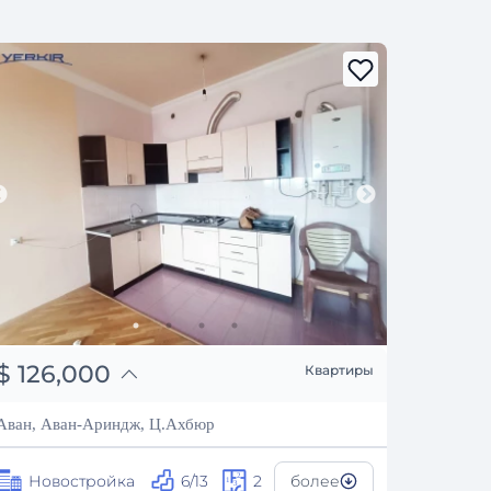
֏
49,140,000
$
126,000
Квартиры
₽
11,401,392
Аван, Аван-Ариндж, Ц.Ахбюр
Новостройка
6/13
2
более