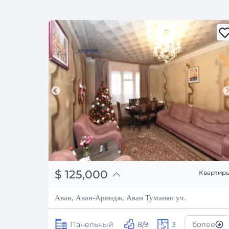
֏
48,750,000
$
125,000
Квартир
₽
11,310,905
Аван, Аван-Ариндж, Аван Туманян уч.
Панельный
8/9
3
более