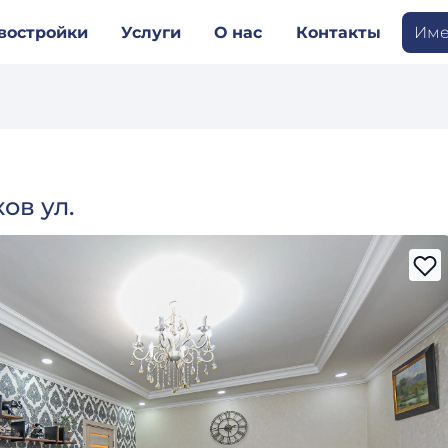
востройки
Услуги
О нас
Контакты
Име
ов ул.