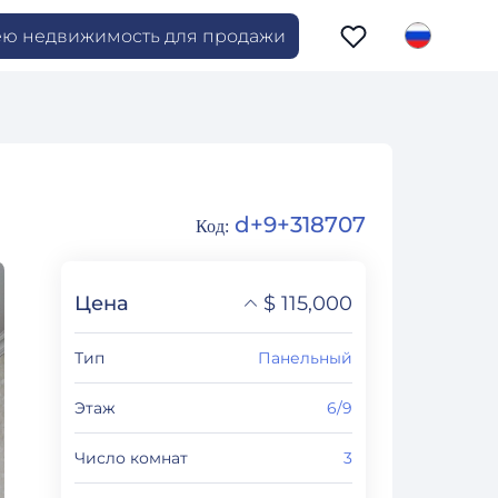
ю недвижимость для продажи
d+9+318707
Код
:
Цена
$
115,000
֏
44,850,000
Тип
Панельный
₽
10,406,032
Этаж
6/9
Число комнат
3