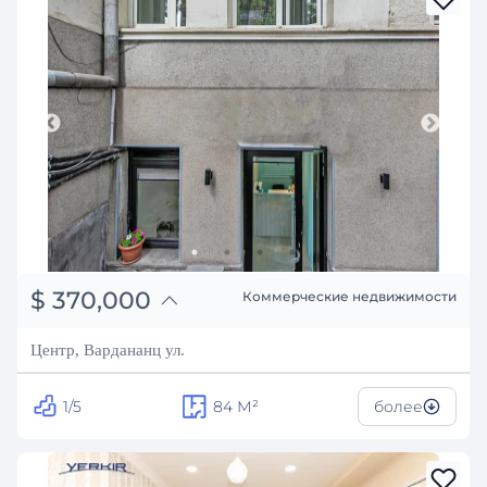
֏
144,300,000
$
370,000
Коммерческие недвижимости
₽
33,480,278
Центр, Вардананц ул.
1/5
84
М²
более