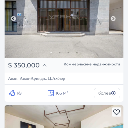
֏
136,500,000
$
350,000
Коммерческие недвижимости
₽
31,670,534
Аван, Аван-Ариндж, Ц.Ахбюр
1/9
166
М²
более