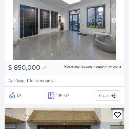
֏
331,500,000
$
850,000
Коммерческие недвижимости
₽
76,914,153
Арабкир, Ширванзаде ул.
1/5
195
М²
более