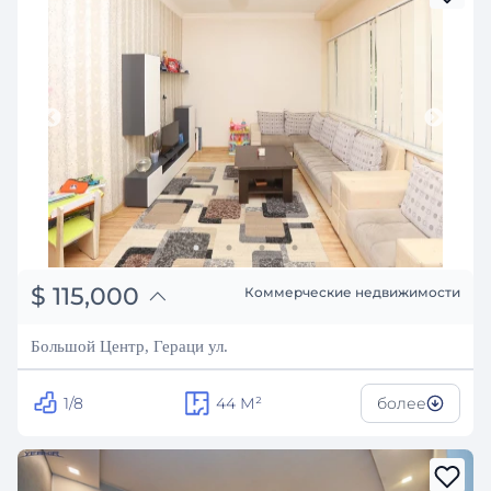
֏
44,850,000
$
115,000
Коммерческие недвижимости
₽
10,406,032
Большой Центр, Гераци ул.
1/8
44
М²
более