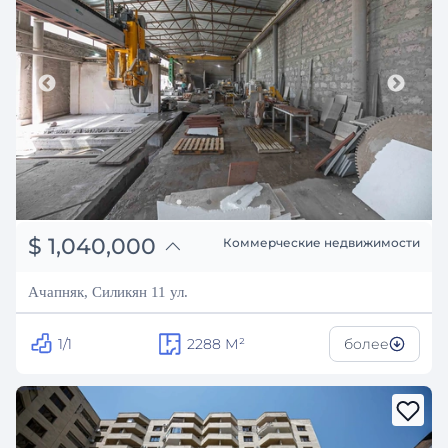
֏
405,600,000
$
1,040,000
Коммерческие недвижимости
₽
94,106,729
Ачапняк, Силикян 11 ул.
1/1
2288
М²
более