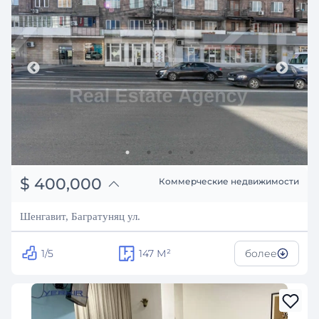
֏
156,000,000
$
400,000
Коммерческие недвижимости
₽
36,194,896
Шенгавит, Багратуняц ул.
1/5
147
М²
более