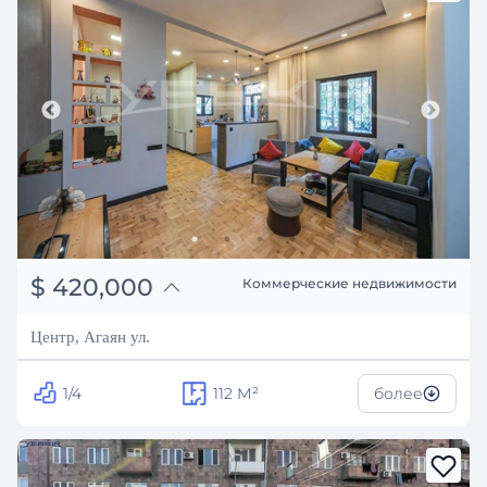
֏
163,800,000
$
420,000
Коммерческие недвижимости
₽
38,004,640
Центр, Агаян ул.
1/4
112
М²
более