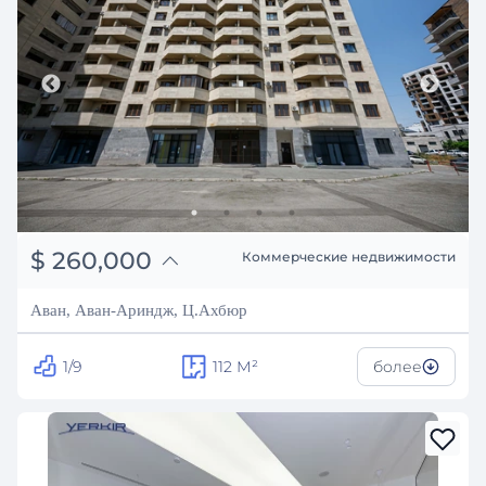
֏
101,400,000
$
260,000
Коммерческие недвижимости
₽
23,526,682
Аван, Аван-Ариндж, Ц.Ахбюр
1/9
112
М²
более