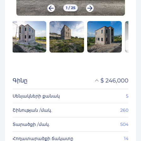
1
/
25
Գինը
$
246,000
֏
95,940,000
Սենյակների քանակ
5
₽
22,259,861
Շինության /մակ.
260
Տարածքի /մակ.
504
Հողատարածքի ճակատը
14