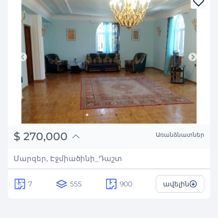
֏
105,300,000
$
270,000
Առանձնատներ
₽
24,431,555
Մարզեր, Էջմիածինի_Դաշտ
7
555
900
ավելին