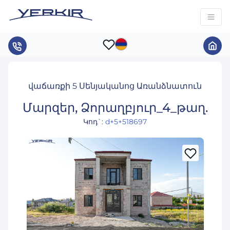
վաճառքի 5 Սենյականոց Առանձնատուն
Մարզեր, Ձորաղբյուր_4_թաղ.
Կոդ`
:
d+5+518697