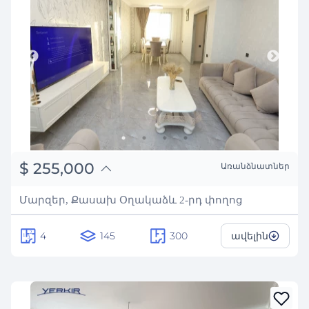
֏
99,450,000
$
255,000
Առանձնատներ
₽
23,074,246
Մարզեր, Քասախ Օղակաձև 2-րդ փողոց
4
145
300
ավելին