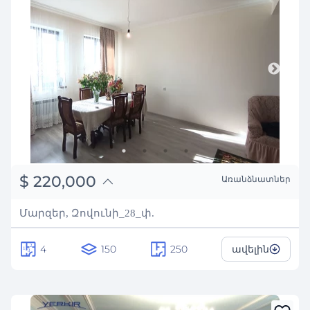
֏
85,800,000
$
220,000
Առանձնատներ
₽
19,907,193
Մարզեր, Զովունի_28_փ.
4
150
250
ավելին