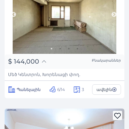
֏
56,160,000
$
144,000
Բնակարաններ
₽
13,030,162
Մեծ Կենտրոն, Խորենացի փող.
Պանելային
6/14
3
ավելին