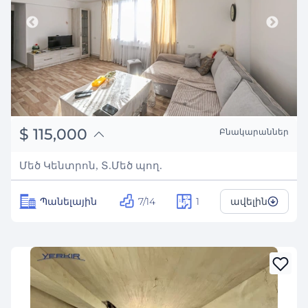
֏
44,850,000
$
115,000
Բնակարաններ
₽
10,406,032
Մեծ Կենտրոն, Տ.Մեծ պող.
Պանելային
7/14
1
ավելին