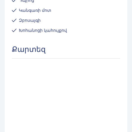
Դպրոց
Կանգառի մոտ
Զբոսայգի
Խոհանոցի կահույքով
Քարտեզ