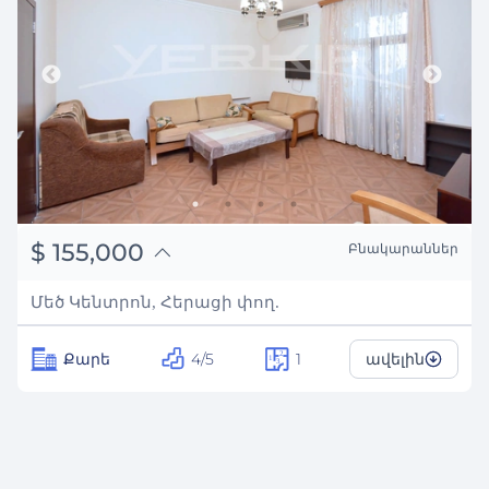
֏
60,450,000
$
155,000
Բնակարաններ
₽
14,025,522
Մեծ Կենտրոն, Հերացի փող.
Քարե
4/5
1
ավելին