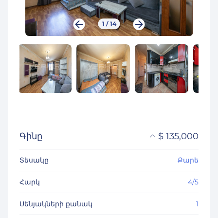
1
/
14
Գինը
$
135,000
֏
52,650,000
Տեսակը
Քարե
₽
12,215,777
Հարկ
4/5
Սենյակների քանակ
1